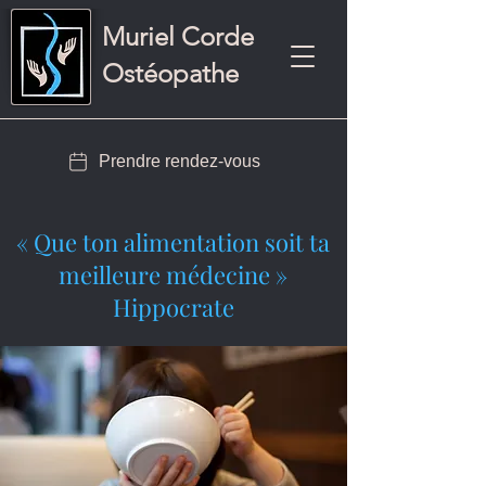
Muriel Corde
Ostéopathe
Prendre rendez-vous
« Que ton alimentation soit ta
meilleure médecine »
Hippocrate