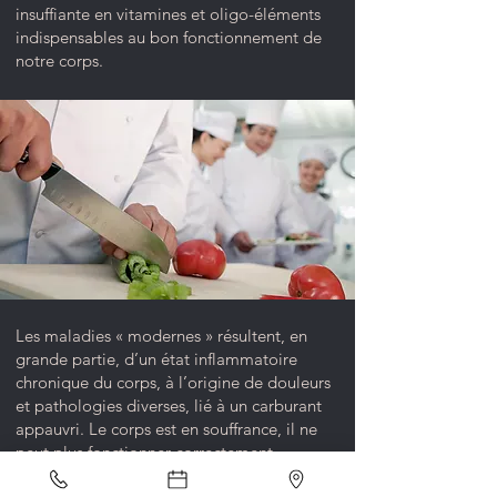
insuffiante en vitamines et oligo-éléments
indispensables au bon fonctionnement de
notre corps.
Les maladies « modernes » résultent, en
grande partie, d’un état inflammatoire
chronique du corps, à l’origine de douleurs
et pathologies diverses, lié à un carburant
appauvri. Le corps est en souffrance, il ne
peut plus fonctionner correctement.